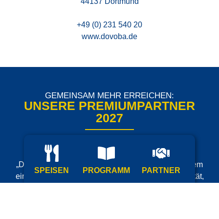
44137 Dortmund
+49 (0) 231 540 20
www.dovoba.de
GEMEINSAM MEHR ERREICHEN:
UNSERE PREMIUMPARTNER
2027
Unsere Premium Partner sind starke Marken, die
„Dortmund à la carte“ mit ihrer Unterstützung zu einem
SPEISEN
PROGRAMM
PARTNER
einzigartigen Erlebnis machen. Sie stehen für Qualität,
Verlässlichkeit und Innovation und bereichern das Event
durch ihre Präsenz, Angebote und Kooperationen.
Gemeinsam sorgen wir dafür, dass Besucher